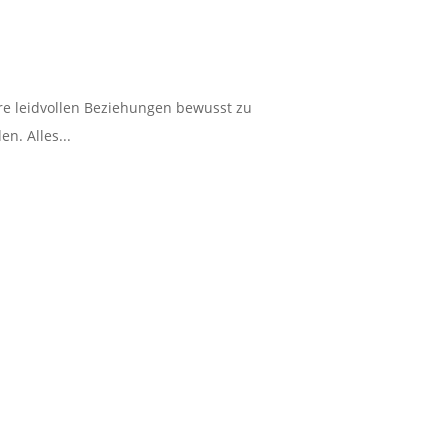
hre leidvollen Beziehungen bewusst zu
n. Alles...
n Drogen gehören z.B. übermäßiger
 bewegt den Menschen dazu? Hier...