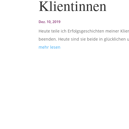
Klientinnen
Dez. 10, 2019
Heute teile ich Erfolgsgeschichten meiner Kli
beenden. Heute sind sie beide in glücklichen 
mehr lesen
Drogen werden schon seit alters her von 
Alkoholkonsum Heroin Marihuana Crack LS