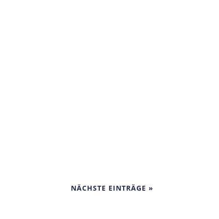
ß wie...
 Sekunde, d.h. alles, was du vor dem Hier
nabhängig...
NÄCHSTE EINTRÄGE »