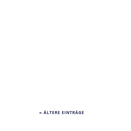
konsultiert und den Katzen Globulis gegeben
Was ist eigentlich ein Vorleben und wann b
und Jetzt in deinem Leben erlebt bzw. wie
« ÄLTERE EINTRÄGE