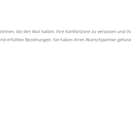
entinnen, die den Mut hatten, ihre Komfortzone zu verlassen und i
und erfüllten Beziehungen. Sie haben ihren Wunschpartner gefunde
den Menschen aus den verschiedensten Gründen konsumiert. Zu de
D Kokain etc. Warum werden eigentlich Drogen eingenommen? Was