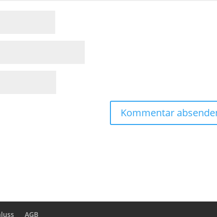
luss
AGB