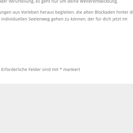
- oder Verurteilung, es geht nur um deine Weiterentwicklung.
ngen aus Vorleben heraus begleiten, die alten Blockaden hinter d
 individuellen Seelenweg gehen zu können, der für dich jetzt im
.
Erforderliche Felder sind mit
*
markiert