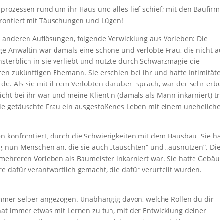
tsprozessen rund um ihr Haus und alles lief schief; mit den Baufirm
nfrontiert mit Täuschungen und Lügen!
 anderen Auflösungen, folgende Verwicklung aus Vorleben: Die
ige Anwältin war damals eine schöne und verlobte Frau, die nicht a
nsterblich in sie verliebt und nutzte durch Schwarzmagie die
ren zukünftigen Ehemann. Sie erschien bei ihr und hatte Intimitäte
de. Als sie mit ihrem Verlobten darüber sprach, war der sehr erb
r nicht bei ihr war und meine Klientin (damals als Mann inkarniert) t
 die getäuschte Frau ein ausgestoßenes Leben mit einem unehelich
en konfrontiert, durch die Schwierigkeiten mit dem Hausbau. Sie ha
g nun Menschen an, die sie auch „täuschten“ und „ausnutzen“. Di
 in mehreren Vorleben als Baumeister inkarniert war. Sie hatte Gebä
re dafür verantwortlich gemacht, die dafür verurteilt wurden.
 immer selber angezogen. Unabhängig davon, welche Rollen du dir
hat immer etwas mit Lernen zu tun, mit der Entwicklung deiner