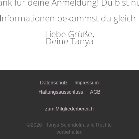
ank für deine Anmeldung! Du bist n
 Informationen bekommst du gleich p
Liebe Grüße,
Deine Tanya
Datenschutz
Impressum
Haftungsausschluss
AGB
zum Mitgliederbereich
©2026 · Tanya Schindelin, alle Rechte
vorbehalten