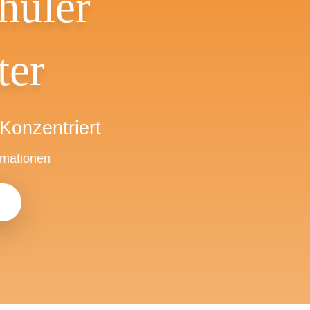
hüler
ter
Konzentriert
rmationen
E